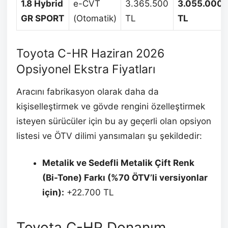
1.8 Hybrid
e-CVT
3.365.500
3.055.000
GR SPORT
(Otomatik)
TL
TL
Toyota C-HR Haziran 2026
Opsiyonel Ekstra Fiyatları
Aracını fabrikasyon olarak daha da
kişiselleştirmek ve gövde rengini özelleştirmek
isteyen sürücüler için bu ay geçerli olan opsiyon
listesi ve ÖTV dilimi yansımaları şu şekildedir:
Metalik ve Sedefli Metalik Çift Renk
(Bi-Tone) Farkı (%70 ÖTV’li versiyonlar
için):
+22.700 TL
Toyota C-HR Donanım