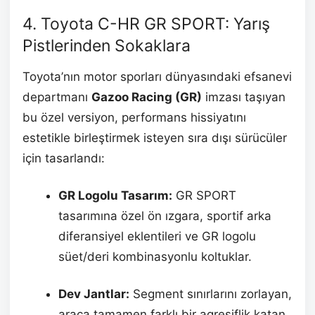
4. Toyota C-HR GR SPORT: Yarış
Pistlerinden Sokaklara
Toyota’nın motor sporları dünyasındaki efsanevi
departmanı
Gazoo Racing (GR)
imzası taşıyan
bu özel versiyon, performans hissiyatını
estetikle birleştirmek isteyen sıra dışı sürücüler
için tasarlandı:
GR Logolu Tasarım:
GR SPORT
tasarımına özel ön ızgara, sportif arka
diferansiyel eklentileri ve GR logolu
süet/deri kombinasyonlu koltuklar.
Dev Jantlar:
Segment sınırlarını zorlayan,
araca tamamen farklı bir agresiflik katan