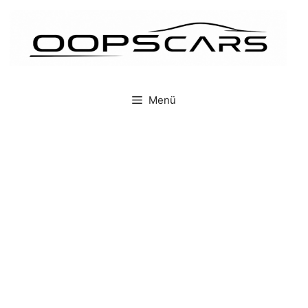
İçeriğe
atla
Menü