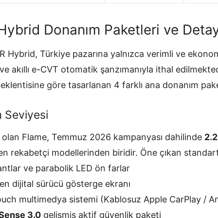
ybrid Donanım Paketleri ve Detay
R Hybrid
, Türkiye pazarına yalnızca verimli ve ekon
e akıllı e-CVT otomatik şanzımanıyla ithal edilmektedir
eklentisine göre tasarlanan 4 farklı ana donanım pak
 Seviyesi
onu olan Flame, Temmuz 2026 kampanyası dahilinde
2.
en rekabetçi modellerinden biridir. Öne çıkan standar
jantlar ve parabolik LED ön farlar
n dijital sürücü gösterge ekranı
ouch multimedya sistemi (Kablosuz Apple CarPlay / An
 Sense 3.0
gelişmiş aktif güvenlik paketi