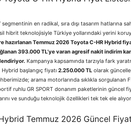
gmentinin en radikal, sıra dışı tasarım hatlarına sa
l hibrit teknolojisiyle Türkiye yollarındaki yerini koru
re hazırlanan Temmuz 2026 Toyota C-HR Hybrid fiyat l
ağlanan 393.000 TL’ye varan agresif nakit indirim kam
lendiriyor.
Kampanya kapsamında tarzıyla fark yaratm
 Hybrid başlangıç fiyatı
2.250.000 TL
olarak güncelle
ehberimizde; arama motorlarında sıklıkla sorgulanan F
ortif ruhlu GR SPORT donanım paketlerinin güncel fiya
rını ve sunduğu teknolojik özellikleri tek tek ele alıyo
Hybrid Temmuz 2026 Güncel Fiyat