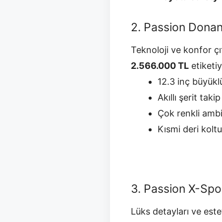
2. Passion Donan
Teknoloji ve konfor çı
2.566.000 TL
etiketiy
12.3 inç büyük
Akıllı şerit tak
Çok renkli ambi
Kısmi deri kolt
3. Passion X-Spo
Lüks detayları ve est