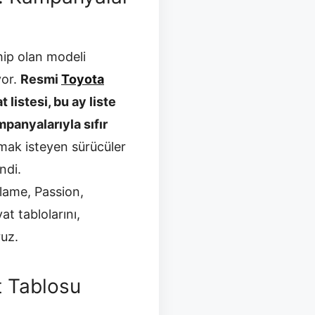
hip olan modeli
yor.
Resmi
Toyota
istesi, bu ay liste
panyalarıyla sıfır
ak isteyen sürücüler
ndi.
lame, Passion,
t tablolarını,
ruz.
 Tablosu