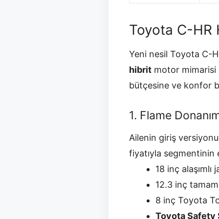
Toyota C-HR H
Yeni nesil
Toyota C-H
hibrit
motor mimarisi v
bütçesine ve konfor b
1. Flame Donanım
Ailenin giriş versiy
fiyatıyla segmentinin 
18 inç alaşımlı 
12.3 inç tamame
8 inç Toyota T
Toyota Safety