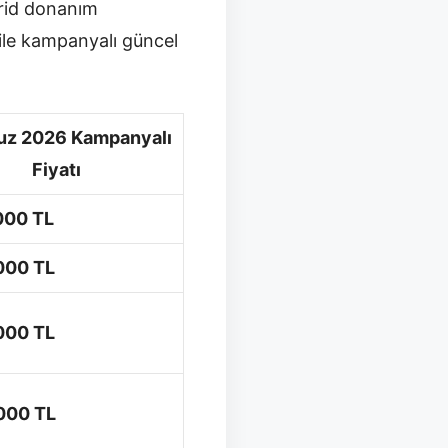
rid donanım
 ile kampanyalı güncel
z 2026 Kampanyalı
Fiyatı
000 TL
000 TL
000 TL
000 TL