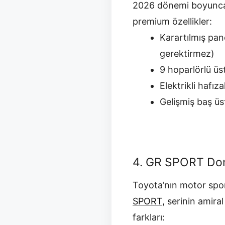
2026 dönemi boyun
premium özellikler:
Karartılmış pan
gerektirmez)
9 hoparlörlü ü
Elektrikli hafız
Gelişmiş baş üs
4. GR SPORT Don
Toyota’nın motor spor
SPORT
, serinin amira
farkları: