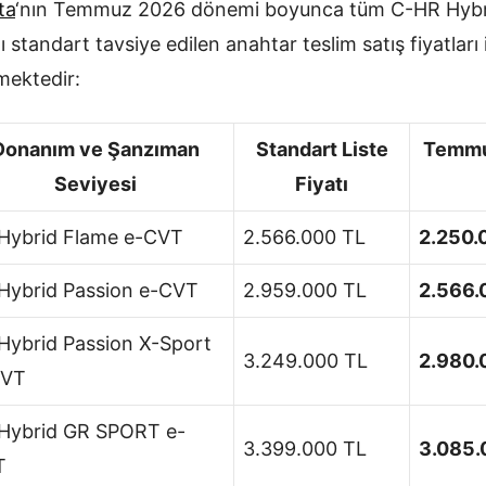
ta
‘nın Temmuz 2026 dönemi boyunca tüm C-HR Hyb
ı standart tavsiye edilen anahtar teslim satış fiyatları
emektedir:
Donanım ve Şanzıman
Standart Liste
Temmu
Seviyesi
Fiyatı
 Hybrid Flame e-CVT
2.566.000 TL
2.250.
 Hybrid Passion e-CVT
2.959.000 TL
2.566.
 Hybrid Passion X-Sport
3.249.000 TL
2.980.
CVT
 Hybrid GR SPORT e-
3.399.000 TL
3.085.
T