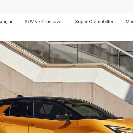
Araçlar
SUV ve Crossover
Süper Otomobiller
Mod