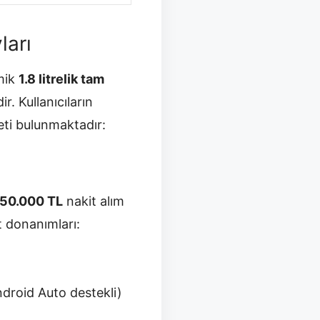
ları
omik
1.8 litrelik tam
. Kullanıcıların
eti bulunmaktadır:
250.000 TL
nakit alım
t donanımları:
droid Auto destekli)