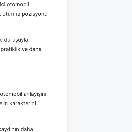
ici otomobil
sek oturma pozisyonu
de duruşuyla
i pratiklik ve daha
otomobil anlayışını
lin karakterini
 kaydının daha