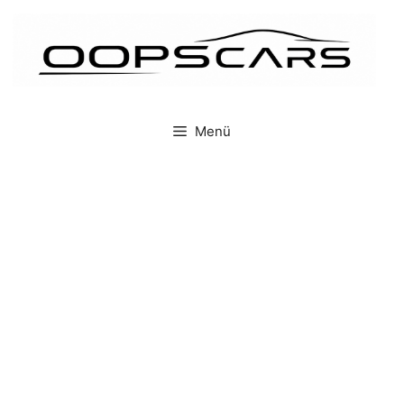
İçeriğe
atla
Menü