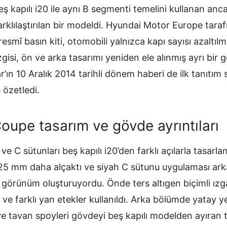
 kapılı i20 ile aynı B segmenti temelini kullanan anca
farklılaştırılan bir modeldi. Hyundai Motor Europe tar
smî basın kiti, otomobili yalnızca kapı sayısı azaltılmı
izgisi, ön ve arka tasarımı yeniden ele alınmış ayrı bir
’ın 10 Aralık 2014 tarihli dönem haberi de ilk tanıtım 
 özetledi.
oupe tasarım ve gövde ayrıntıları
ve C sütunları beş kapılı i20’den farklı açılarla tasarla
 25 mm daha alçaktı ve siyah C sütunu uygulaması ar
r görünüm oluşturuyordu. Önde ters altıgen biçimli ız
 ve farklı yan etekler kullanıldı. Arka bölümde yatay ye
ve tavan spoyleri gövdeyi beş kapılı modelden ayıran 