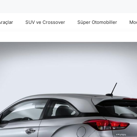
Araçlar
SUV ve Crossover
Süper Otomobiller
Mod