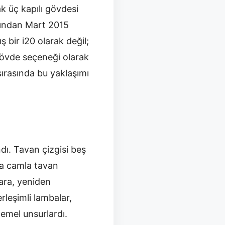
k üç kapılı gövdesi
afından Mart 2015
ş bir i20 olarak değil;
 gövde seçeneği olarak
sırasında bu yaklaşımı
ndı. Tavan çizgisi beş
ka camla tavan
gara, yeniden
rleşimli lambalar,
temel unsurlardı.