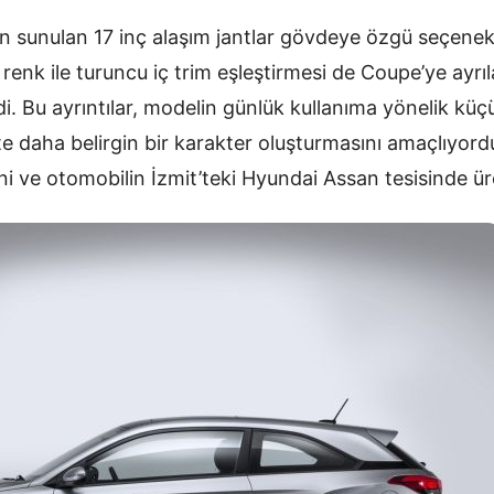
n sunulan 17 inç alaşım jantlar gövdeye özgü seçenek
enk ile turuncu iç trim eşleştirmesi de Coupe’ye ayrı
i. Bu ayrıntılar, modelin günlük kullanıma yönelik kü
e daha belirgin bir karakter oluşturmasını amaçlıyord
ini ve otomobilin İzmit’teki Hyundai Assan tesisinde üret