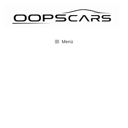
İçeriğe
atla
Menü