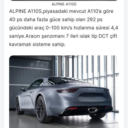
ALPINE A110S
ALPINE A110S,piyasadaki mevcut A110’a göre
40 ps daha fazla güce sahip olan 292 ps
gücündeki araç 0-100 km/s hızlanma süresi 4,4
saniye.Aracın şanzımanı 7 ileri ıslak tip DCT çift
kavramalı sisteme sahip.