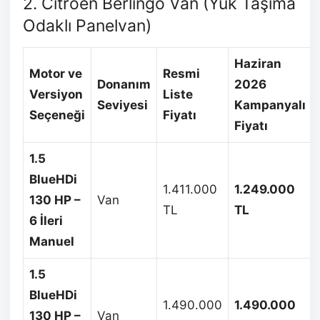
2. Citroen Berlingo Van (Yük Taşıma
Odaklı Panelvan)
Haziran
Motor ve
Resmi
Donanım
2026
Versiyon
Liste
Seviyesi
Kampanyalı
Seçeneği
Fiyatı
Fiyatı
1.5
BlueHDi
1.411.000
1.249.000
130 HP –
Van
TL
TL
6 İleri
Manuel
1.5
BlueHDi
1.490.000
1.490.000
130 HP –
Van