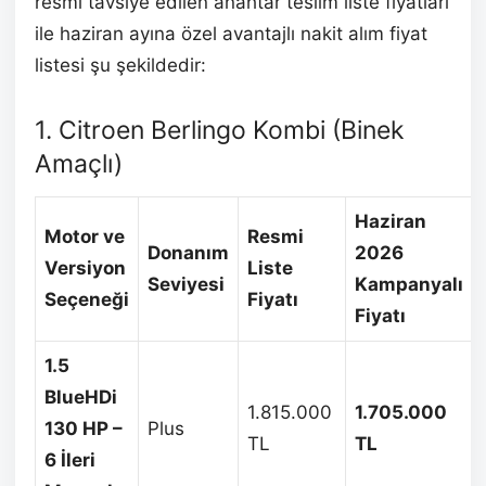
resmi tavsiye edilen anahtar teslim liste fiyatları
ile haziran ayına özel avantajlı nakit alım fiyat
listesi şu şekildedir:
1. Citroen Berlingo Kombi (Binek
Amaçlı)
Haziran
Motor ve
Resmi
Donanım
2026
Versiyon
Liste
Seviyesi
Kampanyalı
Seçeneği
Fiyatı
Fiyatı
1.5
BlueHDi
1.815.000
1.705.000
130 HP –
Plus
TL
TL
6 İleri