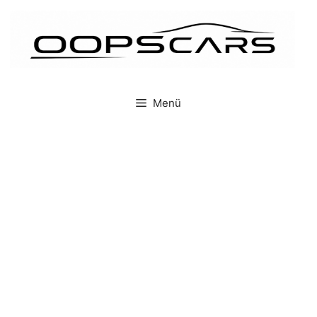
İçeriğe
atla
Menü