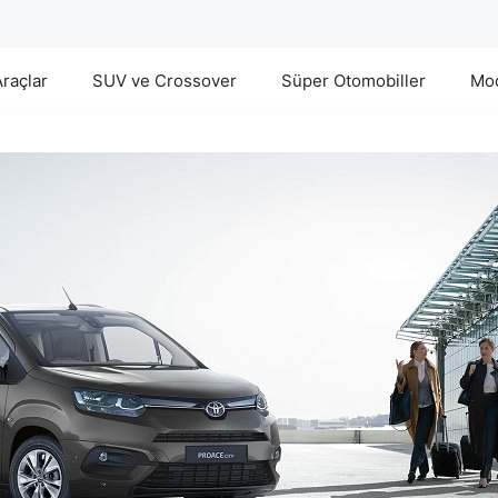
Araçlar
SUV ve Crossover
Süper Otomobiller
Mod