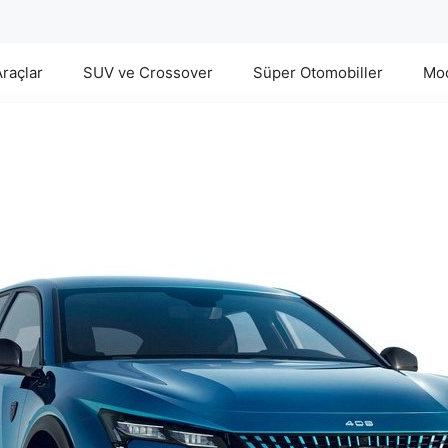
Araçlar
SUV ve Crossover
Süper Otomobiller
Mod