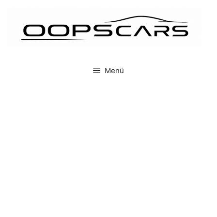
İçeriğe
atla
Menü