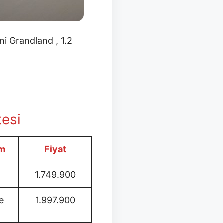
ni Grandland , 1.2
tesi
m
Fiyat
1.749.900
e
1.997.900