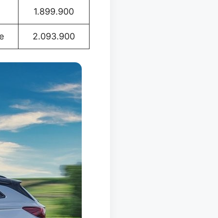
1.899.900
e
2.093.900