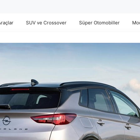
Araçlar
SUV ve Crossover
Süper Otomobiller
Mod