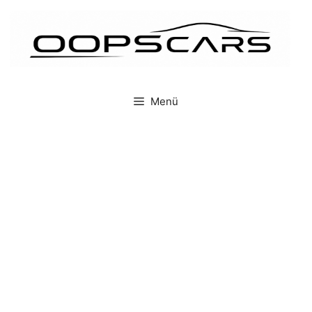
İçeriğe
atla
Menü