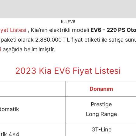
Kia EV6
yat Listesi
, Kia’nın elektrikli modeli
EV6 – 229 PS Ot
keti olarak 2.880.000 TL fiyat etiketi ile satışa su
si
aşağıda belirtilmiştir.
2023 Kia EV6 Fiyat Listesi
Donanım
Prestige
tomatik
Long Range
GT-Line
tik 4×4