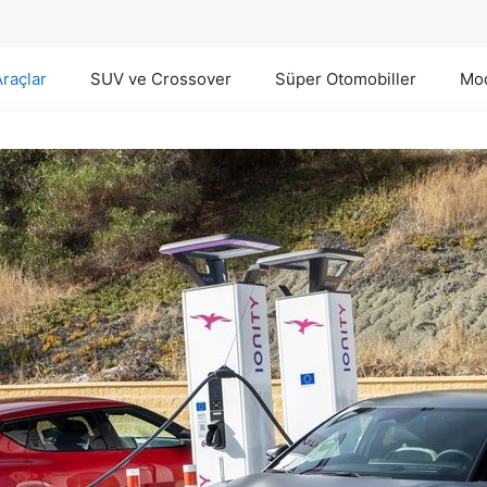
Araçlar
SUV ve Crossover
Süper Otomobiller
Mod