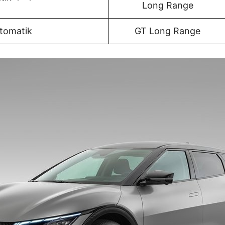
Long Range
tomatik
GT Long Range