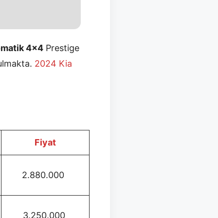
omatik 4×4
Prestige
nulmakta.
2024 Kia
Fiyat
2.880.000
3.250.000