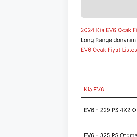
2024 Kia EV6 Ocak Fi
Long Range donanım pa
EV6 Ocak Fiyat Liste
Kia EV6
EV6 – 229 PS 4X2 O
EV6 – 325 PS Otoma