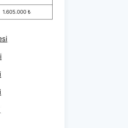
1.605.000 ₺
esi
i
i
i
i