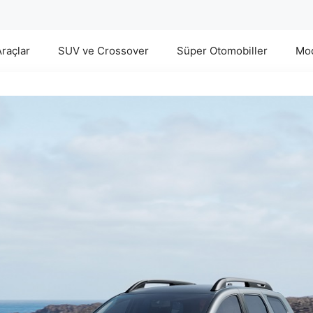
Araçlar
SUV ve Crossover
Süper Otomobiller
Mod