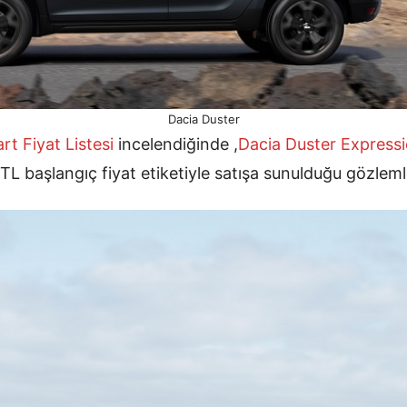
Dacia Duster
t Fiyat Listesi
incelendiğinde ,
Dacia Duster Express
TL başlangıç fiyat etiketiyle satışa sunulduğu gözleml