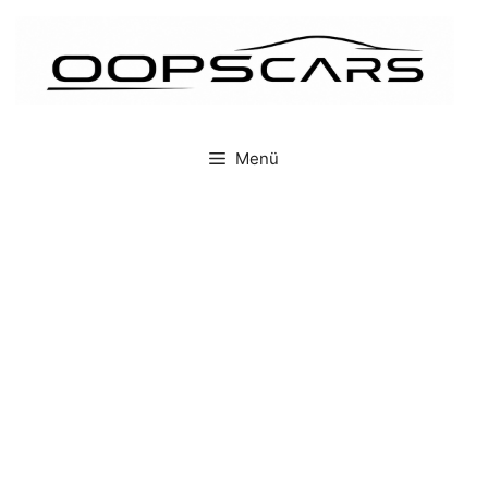
İçeriğe
atla
Menü