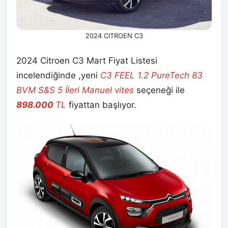
2024 CITROEN C3
2024 Citroen C3 Mart Fiyat Listesi
incelendiğinde ,yeni
C3 FEEL 1.2 PureTech 83
BVM S&S 5 İleri Manuel vites
seçeneği ile
898.000
TL
fiyattan başlıyor.