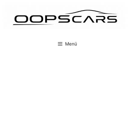
İçeriğe
atla
Menü