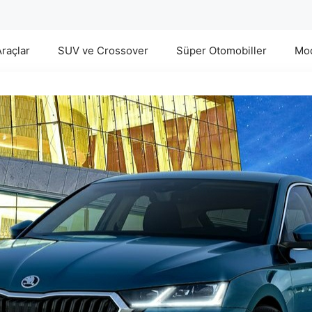
Araçlar
SUV ve Crossover
Süper Otomobiller
Mod