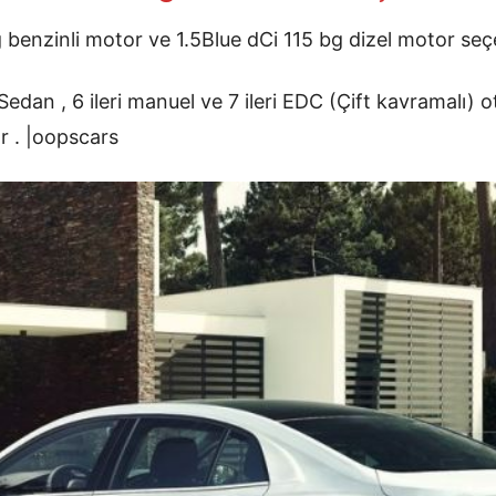
 benzinli motor ve 1.5Blue dCi 115 bg dizel motor seç
dan , 6 ileri manuel ve 7 ileri EDC (Çift kavramalı)
yor . |oopscars