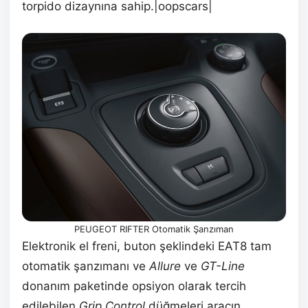
torpido dizaynına sahip.|oopscars|
PEUGEOT RIFTER Otomatik Şanzıman
Elektronik el freni, buton şeklindeki EAT8 tam
otomatik şanzımanı ve
Allure
ve
GT-Line
donanım paketinde opsiyon olarak tercih
edilebilen
Grip Control
düğmeleri aracın