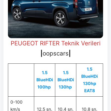
PEUGEOT RIFTER Teknik Verileri
|
oopscars
|
1.5
1.5
1.5
BlueHDi
BlueHDi
BlueHDi
130hp
100hp
130hp
EAT8
0-100
km/s
12,5 sn.
10,4 sn.
10,8 sn.