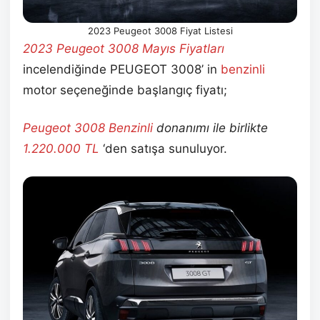
2023 Peugeot 3008 Fiyat Listesi
2023 Peugeot 3008 Mayıs
Fiyatları
incelendiğinde PEUGEOT 3008’ in
benzinli
motor seçeneğinde başlangıç fiyatı;
Peugeot 3008 Benzinli
donanımı ile birlikte
1.220.000
TL
‘den satışa sunuluyor.