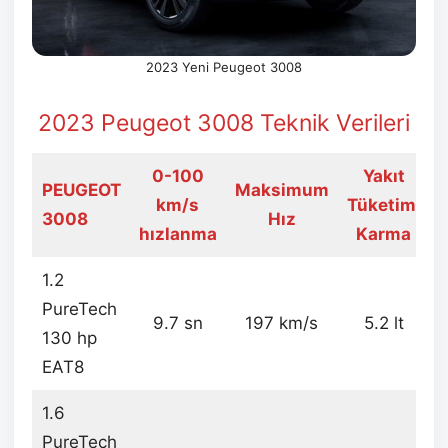
2023 Yeni Peugeot 3008
2023 Peugeot 3008 Teknik Verileri
0-100
Yakıt
PEUGEOT
Maksimum
km/s
Tüketimi
3008
Hız
A
hızlanma
Karma
1.2
PureTech
9.7 sn
197 km/s
5.2 lt
130 hp
EAT8
1.6
PureTech