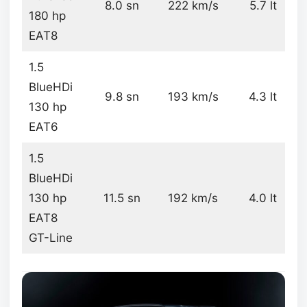
8.0 sn
222 km/s
5.7 lt
180 hp
EAT8
1.5
BlueHDi
9.8 sn
193 km/s
4.3 lt
130 hp
EAT6
1.5
BlueHDi
130 hp
11.5 sn
192 km/s
4.0 lt
EAT8
GT-Line