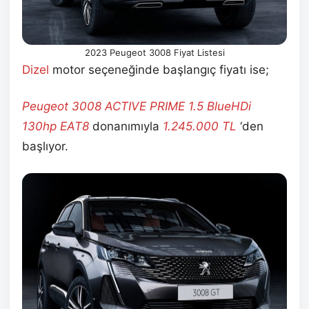
2023 Peugeot 3008 Fiyat Listesi
Dizel
motor seçeneğinde başlangıç fiyatı ise;
Peugeot 3008 ACTIVE PRIME 1.5 BlueHDi
130hp EAT8
donanımıyla
1.245.000
TL
‘den
başlıyor.