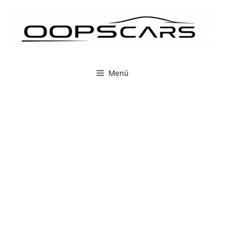
İçeriğe
atla
Menü