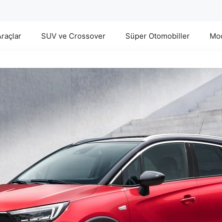
Araçlar
SUV ve Crossover
Süper Otomobiller
Mod