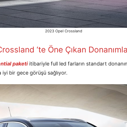
2023 Opel Crossland
Crossland ‘te Öne Çıkan Donanımla
ntial paketi
itibariyle full led farların standart donan
iyi bir gece görüşü sağlıyor.