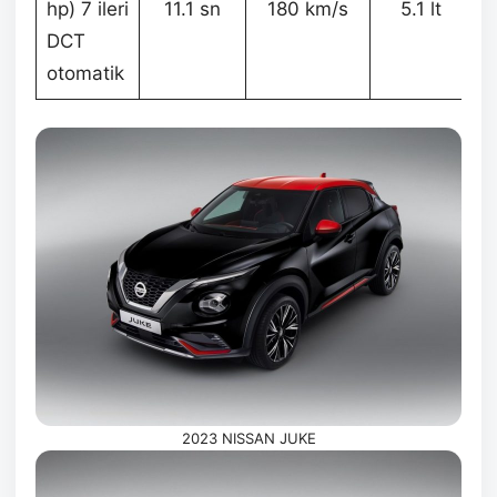
hp) 7 ileri
11.1 sn
180 km/s
5.1 lt
DCT
otomatik
2023 NISSAN JUKE