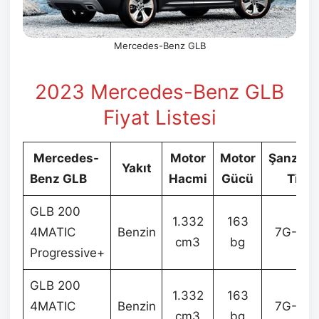
Mercedes-Benz GLB
2023 Mercedes-Benz GLB
Fiyat Listesi
Mercedes-
Motor
Motor
Şanzım
Yakıt
Benz GLB
Hacmi
Gücü
Tipi
GLB 200
1.332
163
4MATIC
Benzin
7G-DC
cm3
bg
Progressive+
GLB 200
1.332
163
4MATIC
Benzin
7G-DC
cm3
bg