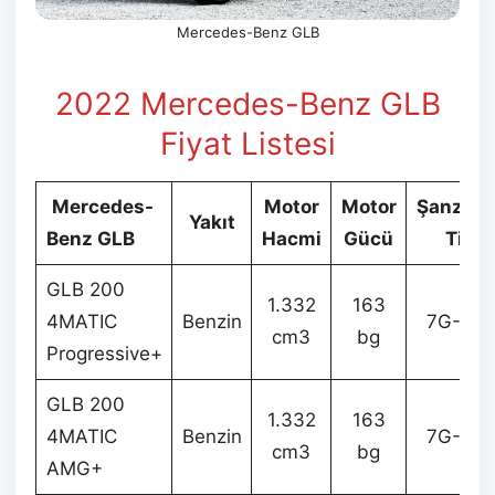
Mercedes-Benz GLB
2022 Mercedes-Benz GLB
Fiyat Listesi
Mercedes-
Motor
Motor
Şanzım
Yakıt
Benz GLB
Hacmi
Gücü
Tipi
GLB 200
1.332
163
4MATIC
Benzin
7G-DC
cm3
bg
Progressive+
GLB 200
1.332
163
4MATIC
Benzin
7G-DC
cm3
bg
AMG+