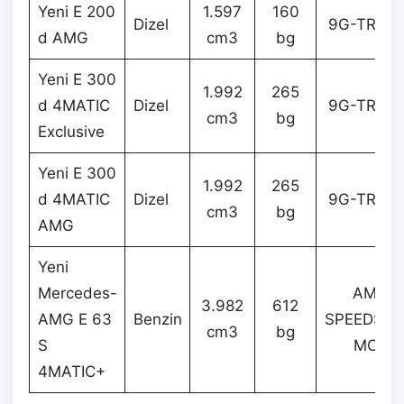
Yeni E 200
1.597
160
Dizel
9G-TRONI
d AMG
cm3
bg
Yeni E 300
1.992
265
d 4MATIC
Dizel
9G-TRONI
cm3
bg
Exclusive
Yeni E 300
1.992
265
d 4MATIC
Dizel
9G-TRONI
cm3
bg
AMG
Yeni
Mercedes-
AMG
3.982
612
AMG E 63
Benzin
SPEEDSHI
cm3
bg
S
MCT
4MATIC+