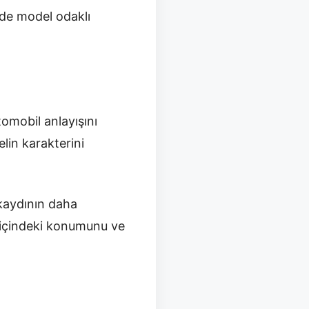
nde model odaklı
omobil anlayışını
lin karakterini
 kaydının daha
a içindeki konumunu ve