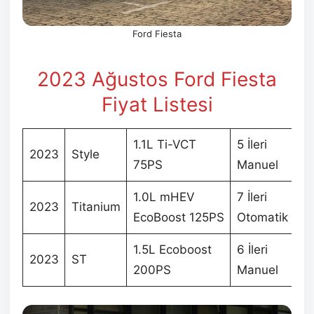
Ford Fiesta
2023 Ağustos
Ford Fiesta
Fiyat Listesi
1.1L Ti-VCT
5 İleri
2023
Style
Be
75PS
Manuel
1.0L mHEV
7 İleri
2023
Titanium
Be
EcoBoost 125PS
Otomatik
1.5L Ecoboost
6 İleri
2023
ST
Be
200PS
Manuel