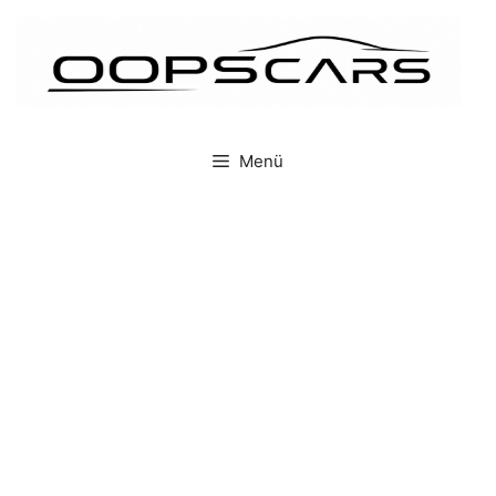
İçeriğe
atla
Menü