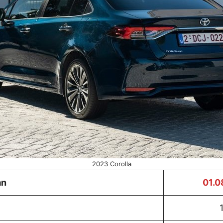
2023 Corolla
an
01
.0