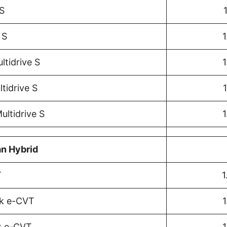
 S
 S
1
ltidrive S
tidrive S
ultidrive S
1
an Hybrid
T
1
ck e-CVT
1
k e-CVT
1