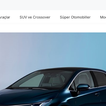
Araçlar
SUV ve Crossover
Süper Otomobiller
Mod