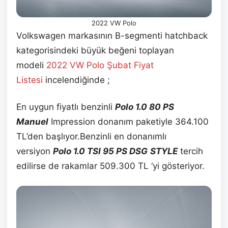
2022 VW Polo
Volkswagen markasının B-segmenti hatchback
kategorisindeki büyük beğeni toplayan
modeli
2022 VW Polo Şubat
Fiyat
Listesi
incelendiğinde ;
En uygun fiyatlı benzinli
Polo 1.0 80 PS
Manuel
Impression donanım paketiyle 364.100
TL’den başlıyor.Benzinli en donanımlı
versiyon
Polo 1.0 TSI 95 PS DSG
STYLE
tercih
edilirse de rakamlar 509.300 TL ‘yi gösteriyor.