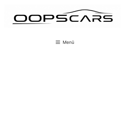
İçeriğe
atla
Menü