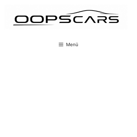
İçeriğe
atla
Menü