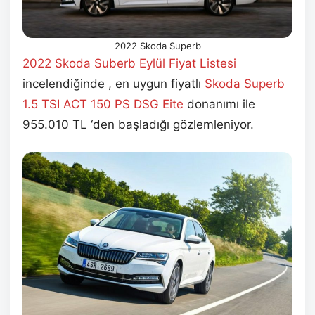
2022 Skoda Superb
2022 Skoda Suberb Eylül
Fiyat Listesi
incelendiğinde , en uygun fiyatlı
Skoda Superb
1.5 TSI ACT 150 PS DSG Eite
donanımı ile
955.010 TL ‘den başladığı gözlemleniyor.