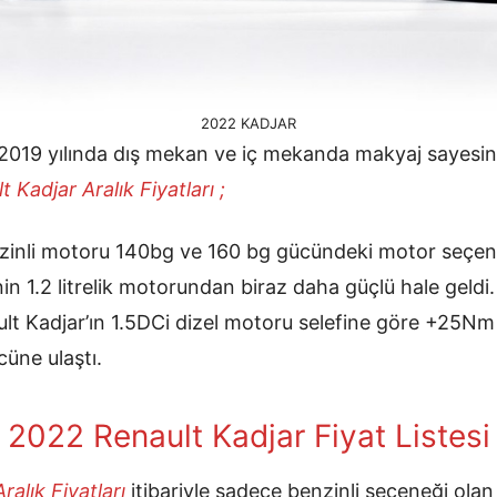
2022 KADJAR
2019 yılında dış mekan ve iç mekanda makyaj sayesind
 Kadjar Aralık
Fiyatları ;
benzinli motoru 140bg ve 160 bg gücündeki motor seçe
nin 1.2 litrelik motorundan biraz daha güçlü hale geldi
t Kadjar’ın 1.5DCi dizel motoru selefine göre +25Nm
cüne ulaştı.
2022 Renault Kadjar Fiyat Listesi
ralık
Fiyatları
itibariyle sadece benzinli seçeneği ola