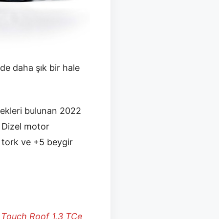
e daha şık bir hale
nekleri bulunan 2022
. Dizel motor
 tork ve +5 beygir
n
Touch Roof 1.3 TCe