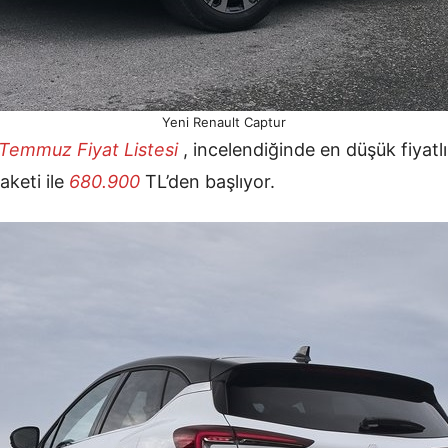
Yeni Renault Captur
r Temmuz
Fiyat Listesi
, incelendiğinde en düşük fiyatl
aketi ile
680.900
TL’den başlıyor.