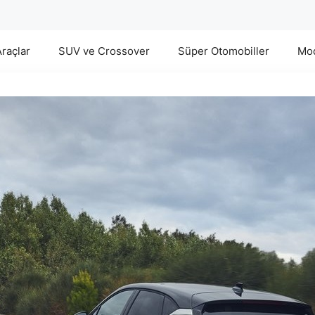
Araçlar
SUV ve Crossover
Süper Otomobiller
Mod