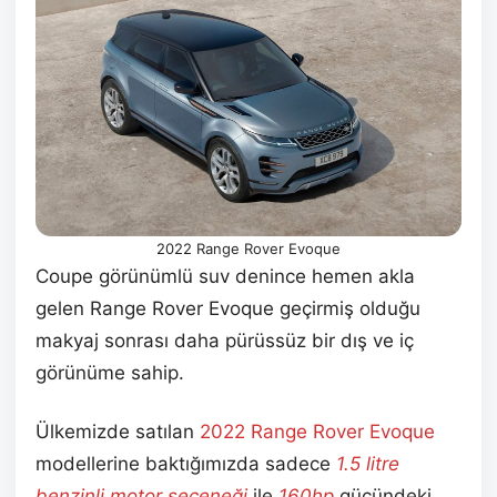
2022 Range Rover Evoque
Coupe görünümlü suv denince hemen akla
gelen Range Rover Evoque geçirmiş olduğu
makyaj sonrası daha pürüssüz bir dış ve iç
görünüme sahip.
Ülkemizde satılan
2022 Range Rover Evoque
modellerine baktığımızda sadece
1.5 litre
benzinli motor seçeneği
ile
160hp
gücündeki