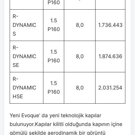
P160
R-
1.5
DYNAMIC
8,0
1.736.443
P160
S
R-
1.5
DYNAMIC
8,0
1.874.636
P160
SE
R-
1.5
DYNAMIC
8,0
2.031.254
P160
HSE
Yeni Evoque’ da yeni teknolojik kapılar
bulunuyor.Kapılar kilitli olduğunda kapının içine
gömülü şekilde aerodinamik bir görüntü