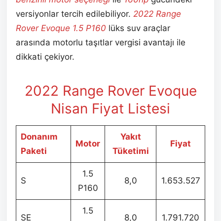
versiyonlar tercih edilebiliyor.
2022 Range
Rover Evoque 1.5 P160
lüks suv araçlar
arasında motorlu taşıtlar vergisi avantajı ile
dikkati çekiyor.
2022 Range Rover Evoque
Nisan Fiyat Listesi
Donanım
Yakıt
Motor
Fiyat
Paketi
Tüketimi
1.5
S
8,0
1.653.527
P160
1.5
SE
8,0
1.791.720