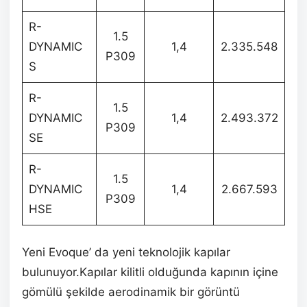
R-
1.5
DYNAMIC
1,4
2.335.548
P309
S
R-
1.5
DYNAMIC
1,4
2.493.372
P309
SE
R-
1.5
DYNAMIC
1,4
2.667.593
P309
HSE
Yeni Evoque’ da yeni teknolojik kapılar
bulunuyor.Kapılar kilitli olduğunda kapının içine
gömülü şekilde aerodinamik bir görüntü