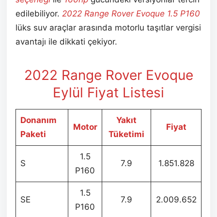
edilebiliyor.
2022 Range Rover Evoque 1.5 P160
lüks suv araçlar arasında motorlu taşıtlar vergisi
avantajı ile dikkati çekiyor.
2022 Range Rover Evoque
Eylül
Fiyat Listesi
Donanım
Yakıt
Motor
Fiyat
Paketi
Tüketimi
1.5
S
7.9
1.851.828
P160
1.5
SE
7.9
2.009.652
P160