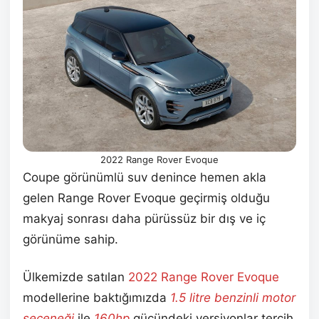
2022 Range Rover Evoque
Coupe görünümlü suv denince hemen akla
gelen Range Rover Evoque geçirmiş olduğu
makyaj sonrası daha pürüssüz bir dış ve iç
görünüme sahip.
Ülkemizde satılan
2022 Range Rover Evoque
modellerine baktığımızda
1.5 litre benzinli motor
seçeneği
ile
160hp
gücündeki versiyonlar tercih