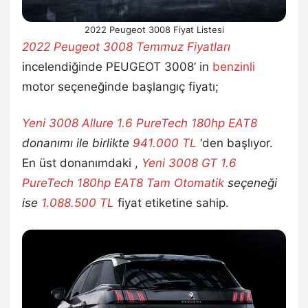
2022 Peugeot 3008 Fiyat Listesi
2022 Peugeot 3008 Temmuz
Fiyatları
incelendiğinde PEUGEOT 3008’ in
benzinli
motor seçeneğinde başlangıç fiyatı;
Yeni 3008 Allure 1.6 PureTech 180hp EAT8
donanımı ile birlikte
941.000
TL
‘den başlıyor.
En üst donanımdaki ,
Yeni 3008 GT 1.6
PureTech 180hp EAT8 Tam Otomatik
seçeneği
ise
1.088.500
TL
fiyat etiketine sahip.