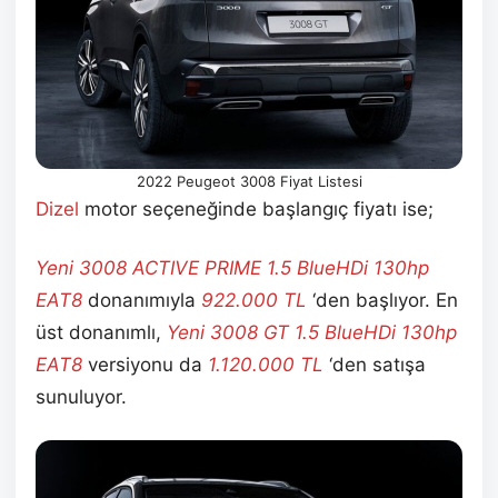
2022 Peugeot 3008 Fiyat Listesi
Dizel
motor seçeneğinde başlangıç fiyatı ise;
Yeni 3008 ACTIVE PRIME 1.5 BlueHDi 130hp
EAT8
donanımıyla
922.000
TL
‘den başlıyor. En
üst donanımlı,
Yeni 3008 GT 1.5 BlueHDi 130hp
EAT8
versiyonu da
1.120.000
TL
‘den satışa
sunuluyor.