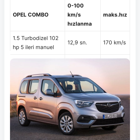
0-100
OPEL COMBO
km/s
maks.hız
hızlanma
1.5 Turbodizel 102
12,9 sn.
170 km/s
hp 5 ileri manuel
1.5 Turbodizel 130
10,4 sn.
184 km/s
hp 6 ileri manuel
1.5 Turbodizel 130
11,1 sn.
183 km/s
hp (8 ileri EAT8)