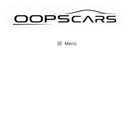
İçeriğe
atla
Menü