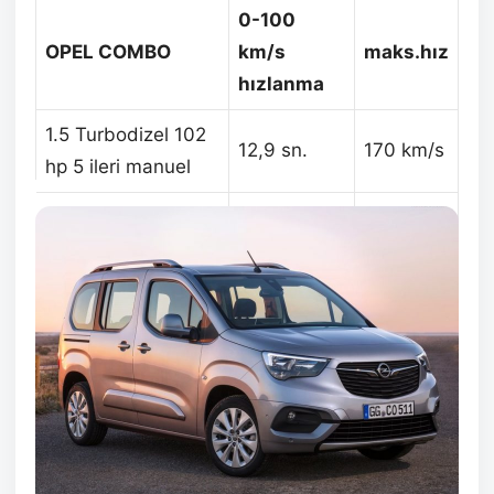
0-100
OPEL COMBO
km/s
maks.hız
hızlanma
1.5 Turbodizel 102
12,9 sn.
170 km/s
hp 5 ileri manuel
1.5 Turbodizel 130
10,4 sn.
184 km/s
hp 6 ileri manuel
1.5 Turbodizel 130
11,1 sn.
183 km/s
hp (8 ileri EAT8)