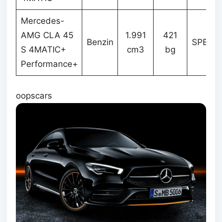
Mercedes-
AM
AMG CLA 45
1.991
421
Benzin
SPEED
S 4MATIC+
cm3
bg
DC
Performance+
oopscars