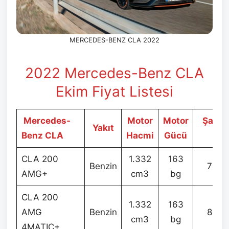
MERCEDES-BENZ CLA 2022
2022 Mercedes-Benz CLA
Ekim
Fiyat Listesi
Mercedes-
Motor
Motor
Şanz
Yakıt
Benz CLA
Hacmi
Gücü
Tip
CLA 200
1.332
163
Benzin
7G-
AMG+
cm3
bg
CLA 200
1.332
163
AMG
Benzin
8G-
cm3
bg
4MATIC+