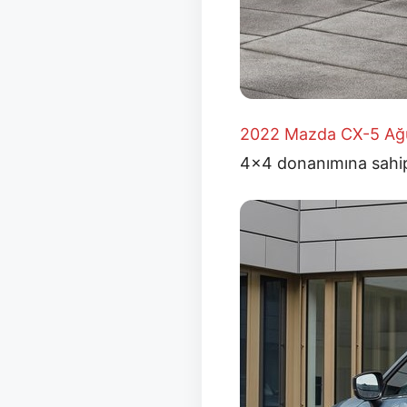
2022 Mazda CX-5 Ağus
4×4 donanımına sahip 