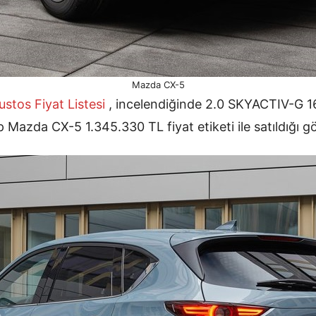
Mazda CX-5
tos Fiyat Listesi
, incelendiğinde 2.0 SKYACTIV-G 
Mazda CX-5 1.345.330 TL fiyat etiketi ile satıldığı 