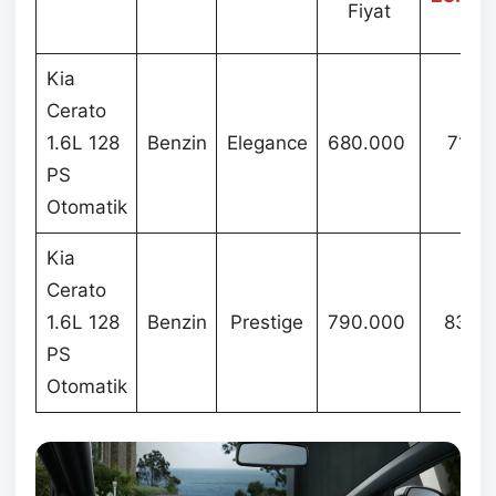
Fiyat
Fiy
Kia
Cerato
1.6L 128
Benzin
Elegance
680.000
717.
PS
Otomatik
Kia
Cerato
1.6L 128
Benzin
Prestige
790.000
830.
PS
Otomatik