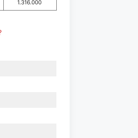
1.316.000
?