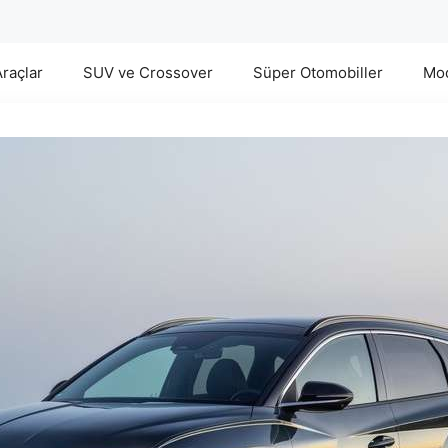
Araçlar
SUV ve Crossover
Süper Otomobiller
Mod