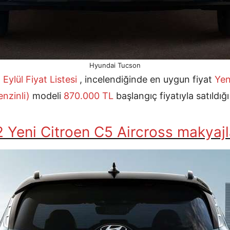
Hyundai Tucson
Eylül
Fiyat Listesi
, incelendiğinde en uygun fiyat
Yen
nzinli)
modeli
870.000
TL
başlangıç fiyatıyla satıldı
 Yeni Citroen C5 Aircross makyajl