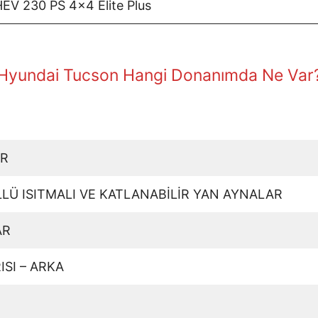
EV 230 PS 4×4 Elite Plus
Hyundai Tucson Hangi Donanımda Ne Var
AR
LÜ ISITMALI VE KATLANABİLİR YAN AYNALAR
AR
SI – ARKA