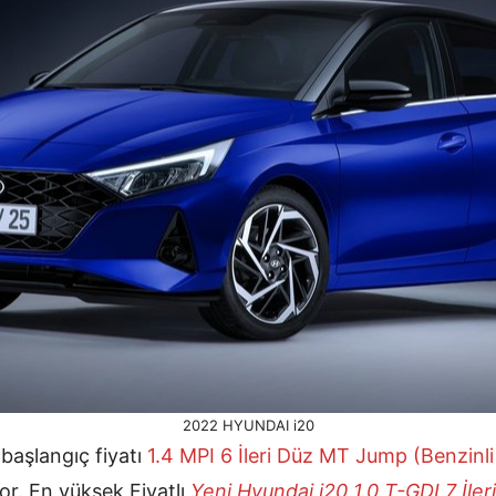
2022 HYUNDAI i20
başlangıç fiyatı
1.4 MPI 6 İleri Düz MT Jump (Benzinli
yor. En yüksek Fiyatlı
Yeni Hyundai i20 1.0 T-GDI 7 İler