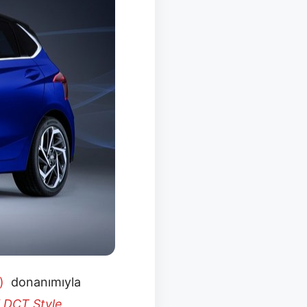
)
donanımıyla
i DCT Style