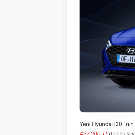
Yeni Hyundai i20 ’ nin 
437.000
TL
’den başlı