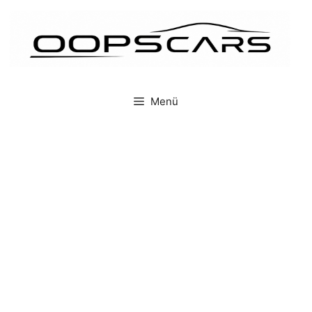
İçeriğe
atla
Menü