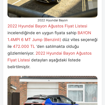
2022 Hyundai Bayon
2022 Hyundai Bayon Ağustos
Fiyat Listesi
incelendiğinde en uygun fiyata sahip
BAYON
1.4MPI 6 MT Jump (Benzinli)
düz vites seçeneği
ile
472.000
TL
‘den satılmakta olduğu
gözlemleniyor.
2022 Hyundai Bayon Ağustos
Fiyat Listesi
detayları aşağıdaki listede
belirtilmiştir.