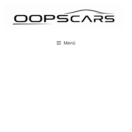
İçeriğe
atla
Menü