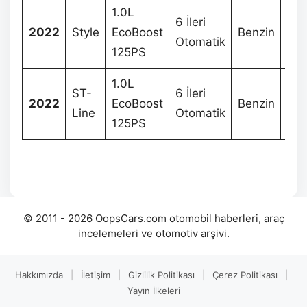
1.0L
6 İleri
2022
Style
EcoBoost
Benzin
65
Otomatik
125PS
1.0L
ST-
6 İleri
2022
EcoBoost
Benzin
74
Line
Otomatik
125PS
© 2011 - 2026 OopsCars.com otomobil haberleri, araç
incelemeleri ve otomotiv arşivi.
Hakkımızda
|
İletişim
|
Gizlilik Politikası
|
Çerez Politikası
|
Yayın İlkeleri